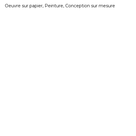
Oeuvre sur papier, Peinture, Conception sur mesure
CONGÉS réouverture jeudi 20 Août
Développé et hébergé par JED
Mardi & Mercredi 15h à 19h - Jeudi au Samedi 11h
à 19h
02 40 48 14 91
contact@galeriegaia.fr