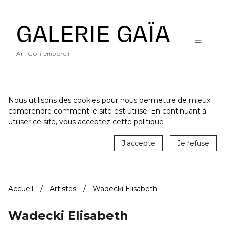
Galerie Gaïa - Galerie d'art contemporain à Nantes
GALERIE GAÏA
Art Contemporain
Nous utilisons des cookies pour nous permettre de mieux
comprendre comment le site est utilisé. En continuant à
ACCUEIL
utiliser ce site, vous acceptez cette politique
CATALOGUE
J'accepte
Je refuse
ARTISTES
ACTUALITÉS
Accueil
Artistes
Wadecki Elisabeth
LE LIEU
STUDIO
Wadecki Elisabeth