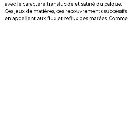
avec le caractère translucide et satiné du calque.
Ces jeux de matières, ces recouvrements successifs
en appellent aux flux et reflux des marées. Comme
un estran toujours changeant, les surfaces colorées
s’étalent, s’étirent ou s’épaississent dans un jeu
sémantique avec le phénomène de laisse de mer.
Le geste joue des fluidités du médium acrylique
dans un art du laisser-faire quand il faut
accompagner l’évaporation de la masse infime
d’une couleur, ou l’épaississement d’une autre.
Davantage que le motif de l’onde, Elisabeth
Wadecki en capte la vibration, la fluidité, la lumière.
Bien qu’ancrée dans une réalité tangible — la
palette est naturaliste — il faut voir l’œuvre comme
l’affirmation de la peinture, de la couleur elle-
même. Ceci constitue une abstraction narrative qui
rejoint l’abstraction figurante de Johan Mitchell. Les
deux artistes partagent une gestuelle appuyée