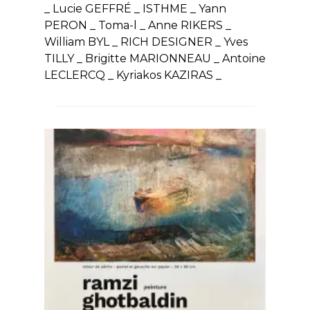
_ Lucie GEFFRÉ _ ISTHME _ Yann
PERON _ Toma-l _ Anne RIKERS _
William BYL _ RICH DESIGNER _ Yves
TILLY _ Brigitte MARIONNEAU _ Antoine
LECLERCQ _ Kyriakos KAZIRAS _