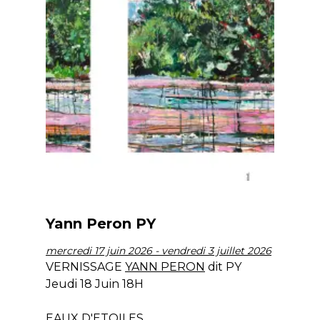
CONGÉS réouverture jeudi 20 Août
Développé et hébergé par JED
Mardi & Mercredi 15h à 19h - Jeudi au Samedi 11h
à 19h
02 40 48 14 91
contact@galeriegaia.fr
Yann Peron PY
mercredi 17 juin 2026 - vendredi 3 juillet 2026
VERNISSAGE
YANN PERON
dit PY
Jeudi 18 Juin 18H
EAUX D'ETOILES