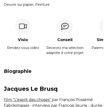
Oeuvre sur papier, Peinture
CONGÉS réouverture jeudi 20 Août
Développé et hébergé par JED
Mardi & Mercredi 15h à 19h - Jeudi au Samedi 11h
à 19h
Visio
Conseil
Simpl
02 40 48 14 91
Rendez-vous vidéo
Recevez ma sélection
Paiement
adaptée à votre projet
contact@galeriegaia.fr
Biographie
Jacques Le Brusq
Film "L'esprit des choses"
par François Possémé
Fabrikimages - interview par François Jeune - durée