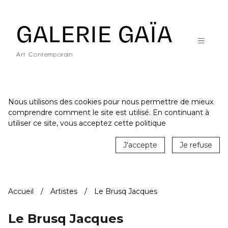
Galerie Gaïa - Galerie d'art contemporain à Nantes
GALERIE GAÏA
Art Contemporain
Nous utilisons des cookies pour nous permettre de mieux
comprendre comment le site est utilisé. En continuant à
ACCUEIL
utiliser ce site, vous acceptez cette politique
CATALOGUE
J'accepte
Je refuse
ARTISTES
ACTUALITÉS
Accueil
Artistes
Le Brusq Jacques
LE LIEU
STUDIO
Le Brusq Jacques