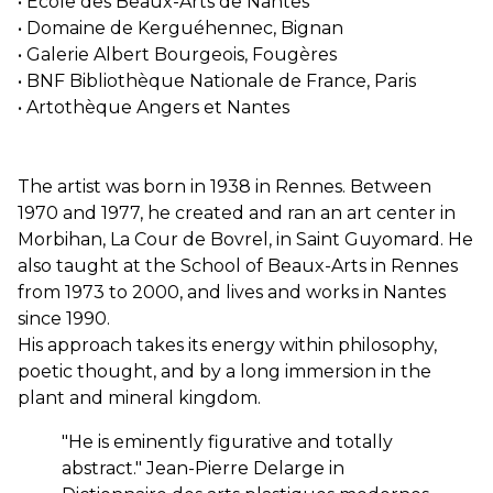
• École des Beaux-Arts de Nantes
• Domaine de Kerguéhennec, Bignan
• Galerie Albert Bourgeois, Fougères
• BNF Bibliothèque Nationale de France, Paris
• Artothèque Angers et Nantes
The artist was born in 1938 in Rennes. Between
1970 and 1977, he created and ran an art center in
Morbihan, La Cour de Bovrel, in Saint Guyomard. He
also taught at the School of Beaux-Arts in Rennes
from 1973 to 2000, and lives and works in Nantes
since 1990.
His approach takes its energy within philosophy,
poetic thought, and by a long immersion in the
plant and mineral kingdom.
"He is eminently figurative and totally
abstract." Jean-Pierre Delarge in