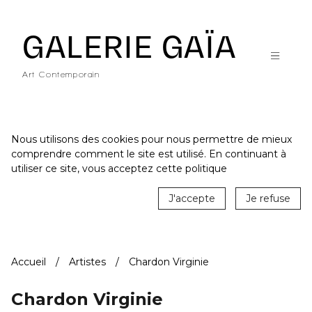
Galerie Gaïa - Galerie d'art contemporain à Nantes
GALERIE GAÏA
Art Contemporain
Nous utilisons des cookies pour nous permettre de mieux
comprendre comment le site est utilisé. En continuant à
ACCUEIL
utiliser ce site, vous acceptez cette politique
CATALOGUE
J'accepte
Je refuse
ARTISTES
ACTUALITÉS
Accueil
Artistes
Chardon Virginie
LE LIEU
STUDIO
Chardon Virginie