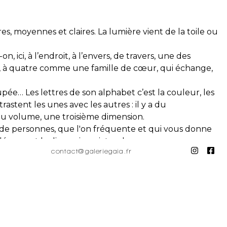
es, moyennes et claires. La lumière vient de la toile ou
 ici, à l’endroit, à l’envers, de travers, une des
trois, à quatre comme une famille de cœur, qui échange,
oupée… Les lettres de son alphabet c’est la couleur, les
stent les unes avec les autres : il y a du
du volume, une troisième dimension.
 de personnes, que l'on fréquente et qui vous donne
épassent la dimension picturale pour procurer
contact@galeriegaia.fr
énéfiques.
, partage, travaille encore. Il peint à l’estomac, au
 and light. The light comes from either the canvas or