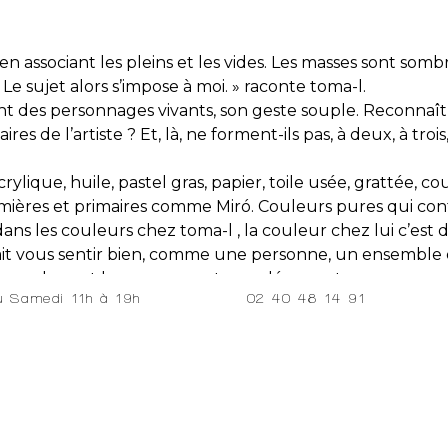
n associant les pleins et les vides. Les masses sont sombr
 Le sujet alors s’impose à moi. » raconte toma-l.
t des personnages vivants, son geste souple. Reconnaît-on,
aires de l’artiste ? Et, là, ne forment-ils pas, à deux, à 
crylique, huile, pastel gras, papier, toile usée, grattée, c
ières et primaires comme Miró. Couleurs pures qui contra
s les couleurs chez toma-l , la couleur chez lui c’est 
ait vous sentir bien, comme une personne, un ensemble
La couleur et le mouvement que dégagent ses œuvres d
02 40 48 14 91
au Samedi 11h à 19h
s, d'autres sensations : le propre des objets magiques, b
tionne, doute, travaille, se tourmente, se surprend, trouve
en apesanteur. [toma-l - Juin 2014 - © Galerie W]
 combining solids and voids. The masses are dark, medium
e subject then imposes itself on me" says Toma-l.