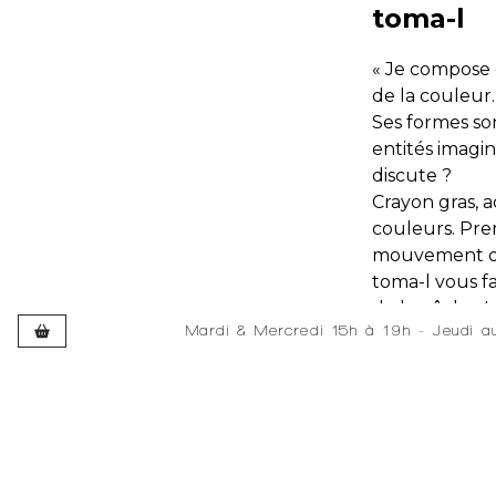
toma-l
« Je compose e
de la couleur.
Ses formes son
entités imagin
discute ?
Crayon gras, a
couleurs. Prem
mouvement dan
toma-l vous f
de la pêche. 
Mardi & Mercredi 15h à 19h - Jeudi 
d'autres effet
Développé et hébergé par JEDEV
Développé et hébergé par JEDEV
L’artiste ques
cœur. On est 
"I compose by
the colors. Th