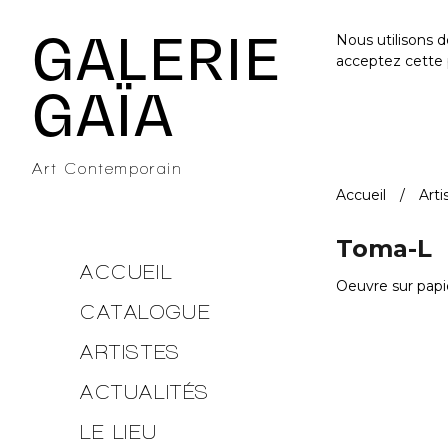
Galerie Gaïa - Galerie d'art contemporain à Nantes
GALERIE
Nous utilisons 
acceptez cette 
GAÏA
Art Contemporain
Accueil
Arti
Toma-L
ACCUEIL
Oeuvre sur papi
CATALOGUE
ARTISTES
ACTUALITÉS
LE LIEU