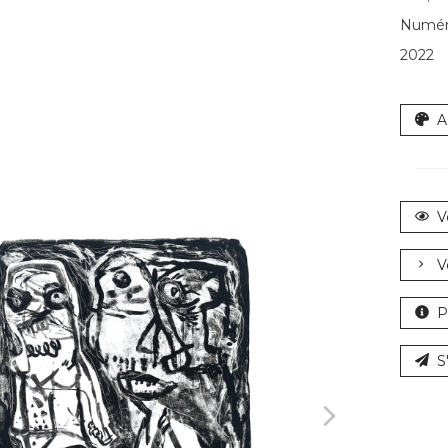
Numéro
2022
A
V
V
P
S