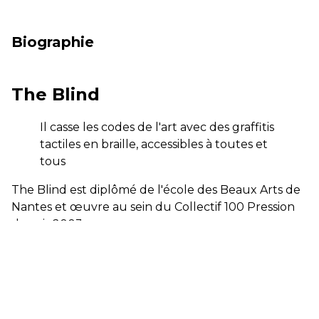
Biographie
The Blind
Il casse les codes de l'art avec des graffitis
tactiles en braille, accessibles à toutes et
tous
The Blind est diplômé de l'école des Beaux Arts de
Nantes et œuvre au sein du Collectif 100 Pression
depuis 2003.
Sa spécificité ? Le graffiti pour aveugles, collage de
demi-sphères de plâtre sur les murs de la ville,
texte en alphabet braille et en trois dimensions. The
Blind modifie la forme classique du braille et lui
donne une plus grande visibilité. Il faut d’ailleurs