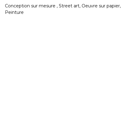
Conception sur mesure , Street art, Oeuvre sur papier,
CONGÉS réouverture jeudi 20 Août
Peinture
Développé et hébergé par JED
Mardi & Mercredi 15h à 19h - Jeudi au Samedi 11h
à 19h
02 40 48 14 91
contact@galeriegaia.fr