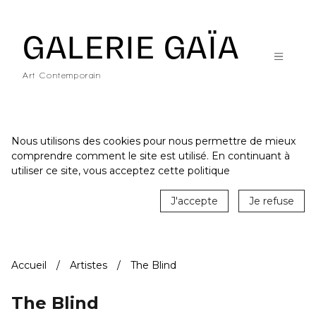
Galerie Gaïa - Galerie d'art contemporain à Nantes
GALERIE GAÏA
Art Contemporain
Nous utilisons des cookies pour nous permettre de mieux
comprendre comment le site est utilisé. En continuant à
ACCUEIL
utiliser ce site, vous acceptez cette politique
CATALOGUE
J'accepte
Je refuse
ARTISTES
ACTUALITÉS
Accueil
Artistes
The Blind
LE LIEU
STUDIO
The Blind