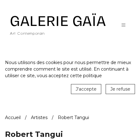
Galerie Gaïa - Galerie d'art contemporain à Nantes
GALERIE GAÏA
Art Contemporain
Nous utilisons des cookies pour nous permettre de mieux
comprendre comment le site est utilisé. En continuant à
ACCUEIL
utiliser ce site, vous acceptez cette politique
CATALOGUE
J'accepte
Je refuse
ARTISTES
ACTUALITÉS
Accueil
Artistes
Robert Tangui
LE LIEU
STUDIO
Robert Tangui