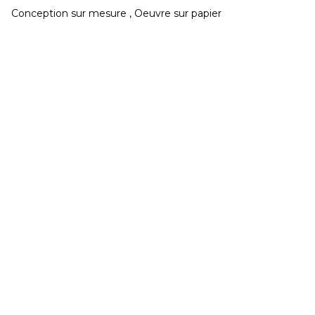
Conception sur mesure , Oeuvre sur papier
CONGÉS réouverture jeudi 20 Août
Développé et hébergé par JED
Mardi & Mercredi 15h à 19h - Jeudi au Samedi 11h
à 19h
02 40 48 14 91
contact@galeriegaia.fr