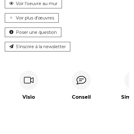
Voir l'oeuvre au mur
Voir plus d'œuvres
Poser une question
S'inscrire à la newsletter
Visio
Conseil
Simpl
Rendez-vous vidéo
Recevez ma sélection
Paiement
adaptée à votre projet