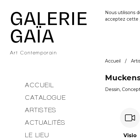
Galerie Gaïa - Galerie d'art contemporain à Nantes
GALERIE
Nous utilisons 
acceptez cette 
GAÏA
Art Contemporain
Accueil
Arti
Muckens
ACCUEIL
Dessin, Concept
CATALOGUE
ARTISTES
ACTUALITÉS
LE LIEU
Visio