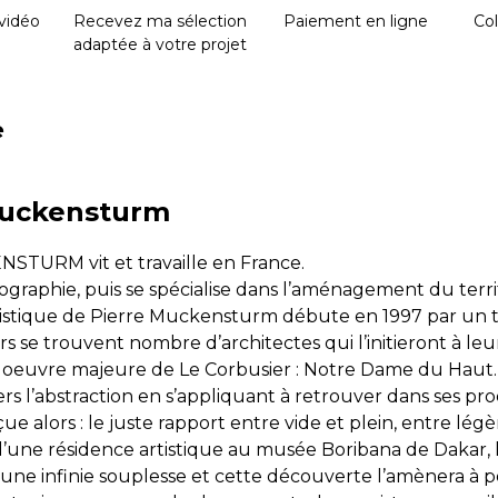
vidéo
Recevez ma sélection
Paiement en ligne
Col
adaptée à votre projet
e
Muckensturm
STURM vit et travaille en France.
éographie, puis se spécialise dans l’aménagement du terri
rtistique de Pierre Muckensturm débute en 1997 par un tr
s se trouvent nombre d’architectes qui l’initieront à leur
euvre majeure de Le Corbusier : Notre Dame du Haut. C’es
s l’abstraction en s’appliquant à retrouver dans ses pro
ue alors : le juste rapport entre vide et plein, entre lég
 d’une résidence artistique au musée Boribana de Dakar, 
’une infinie souplesse et cette découverte l’amènera à 