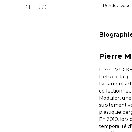
Rendez-vous 
STUDIO
Biographi
Pierre 
Pierre MUCKEN
Il étudie la g
La carrière a
collectionneur
Modulor, une o
subitement ver
plastique perç
En 2010, lors
temporalité d