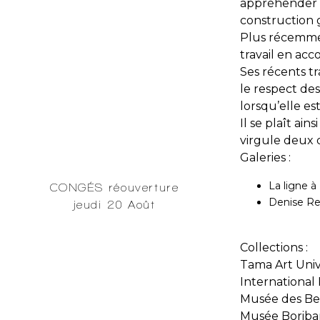
appréhender e
construction
Plus récemment
travail en acc
Ses récents tr
le respect des
lorsqu’elle e
Il se plaît ai
virgule deux 
Galeries :
La ligne à
CONGÉS réouverture
Denise Re
jeudi 20 Août
Collections :
Tama Art Uni
International
Musée des Bea
Musée Boriban