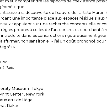
t mieux comprendre les rapports de coexistence possibl
 géométrique.
, suite à sa découverte de l’œuvre de l’artiste Martin Bar
ordant une importante place aux espaces résiduels, aux v
avaux s’appuient sur une recherche conceptuelle et const
 règles propres à celles de l’art concret et cherchent à r
st introduite dans les constructions rigoureusement géo
nsi à affirmer, non sans ironie : « j’ai un goût prononcé p
degrés ».
 Bâle
né Paris
versity Museum . Tokyo
 Print Center . New York
ux arts de Liège
a . Dakar