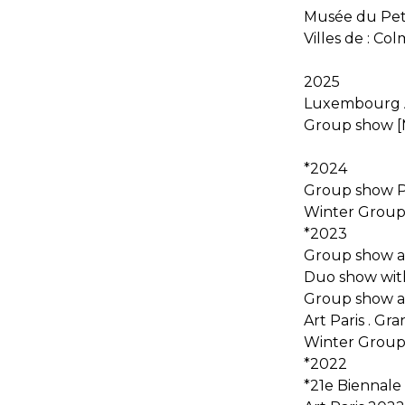
Musée du Peti
Villes de : Co
2025
Luxembourg Ar
Group show [Me
*2024
Group show Pu
Winter Group 
*2023
Group show at 
Duo show with 
Group show at
Art Paris . Gra
Winter Group 
*2022
*21e Biennale 