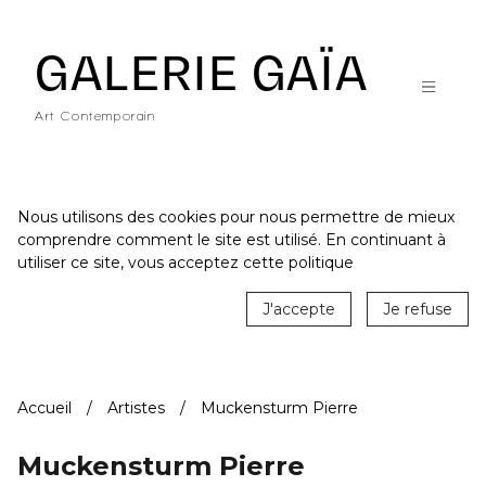
Galerie Gaïa - Galerie d'art contemporain à Nantes
GALERIE GAÏA
Art Contemporain
Nous utilisons des cookies pour nous permettre de mieux
comprendre comment le site est utilisé. En continuant à
ACCUEIL
utiliser ce site, vous acceptez cette politique
CATALOGUE
J'accepte
Je refuse
ARTISTES
ACTUALITÉS
Accueil
Artistes
Muckensturm Pierre
LE LIEU
STUDIO
Muckensturm Pierre