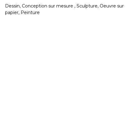
Dessin, Conception sur mesure , Sculpture, Oeuvre sur
CONGÉS réouverture jeudi 20 Août
papier, Peinture
Développé et hébergé par JED
Mardi & Mercredi 15h à 19h - Jeudi au Samedi 11h
à 19h
02 40 48 14 91
contact@galeriegaia.fr