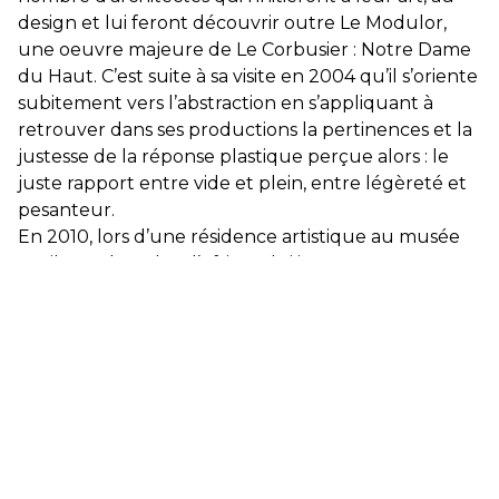
design et lui feront découvrir outre Le Modulor,
une oeuvre majeure de Le Corbusier : Notre Dame
du Haut. C’est suite à sa visite en 2004 qu’il s’oriente
subitement vers l’abstraction en s’appliquant à
retrouver dans ses productions la pertinences et la
justesse de la réponse plastique perçue alors : le
juste rapport entre vide et plein, entre légèreté et
pesanteur.
En 2010, lors d’une résidence artistique au musée
Boribana de Dakar, l’Afrique lui impose un nouveau
rapport à la temporalité d’une infinie souplesse et
cette découverte l’amènera à poursuivre une
longue recherche visant à appréhender et mieux
comprendre les rapports de coexistence possibles
entre la ligne courbe et la rigueur d’une
construction géométrique.
Plus récemment, suite à sa découverte de l’œuvre
de l’artiste Martin Barré, il s’autorise une radicale