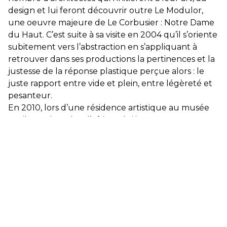
design et lui feront découvrir outre Le Modulor,
une oeuvre majeure de Le Corbusier : Notre Dame
du Haut. C’est suite à sa visite en 2004 qu’il s’oriente
subitement vers l’abstraction en s’appliquant à
retrouver dans ses productions la pertinences et la
justesse de la réponse plastique perçue alors : le
juste rapport entre vide et plein, entre légèreté et
pesanteur.
En 2010, lors d’une résidence artistique au musée
Boribana de Dakar, l’Afrique lui impose un nouveau
rapport à la temporalité d’une infinie souplesse et
cette découverte l’amènera à poursuivre une
longue recherche visant à appréhender et mieux
comprendre les rapports de coexistence possibles
entre la ligne courbe et la rigueur d’une
construction géométrique.
Plus récemment, suite à sa découverte de l’œuvre
de l’artiste Martin Barré, il s’autorise une radicale