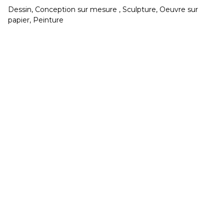
Dessin, Conception sur mesure , Sculpture, Oeuvre sur
CONGÉS réouverture jeudi 20 Août
papier, Peinture
Développé et hébergé par JED
Mardi & Mercredi 15h à 19h - Jeudi au Samedi 11h
à 19h
02 40 48 14 91
contact@galeriegaia.fr