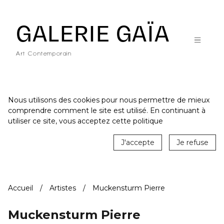
Galerie Gaïa - Galerie d'art contemporain à Nantes
GALERIE GAÏA
Art Contemporain
Nous utilisons des cookies pour nous permettre de mieux
comprendre comment le site est utilisé. En continuant à
ACCUEIL
utiliser ce site, vous acceptez cette politique
CATALOGUE
J'accepte
Je refuse
ARTISTES
ACTUALITÉS
Accueil
Artistes
Muckensturm Pierre
LE LIEU
STUDIO
Muckensturm Pierre