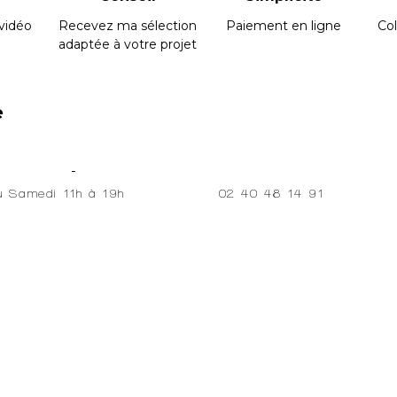
vidéo
Recevez ma sélection
Paiement en ligne
Col
adaptée à votre projet
e
Fremont
02 40 48 14 91
au Samedi 11h à 19h
nt sait qu’après Dada et les Nouveaux Réalistes qui ont
ux sirènes de la récupération mais, lui-même, n’a jamais
bris et restes qu’il recueille et réunit précautionneusement
és pour redonner couleur et vie à la chair du fer. A ce 
du lisse ou rugueux, mat ou verni ne relève plus que d’u
eau - Conservateur chargé de l'art moderne aux musées 
e et voir le travail in situ, l’artiste accepte d’ouvrir s
 visite privée au 02-40-48-14-91 (max 6 personnes)