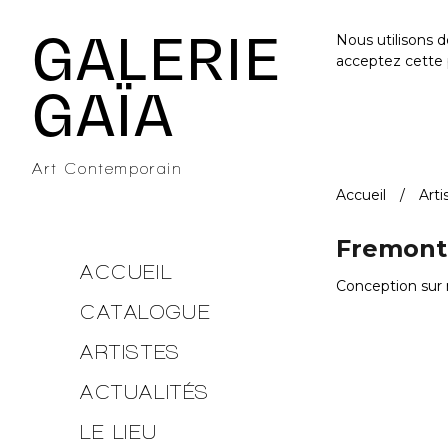
Galerie Gaïa - Galerie d'art contemporain à Nantes
GALERIE
Nous utilisons 
acceptez cette 
GAÏA
Art Contemporain
Accueil
Arti
Fremont 
ACCUEIL
Conception sur 
CATALOGUE
ARTISTES
ACTUALITÉS
LE LIEU