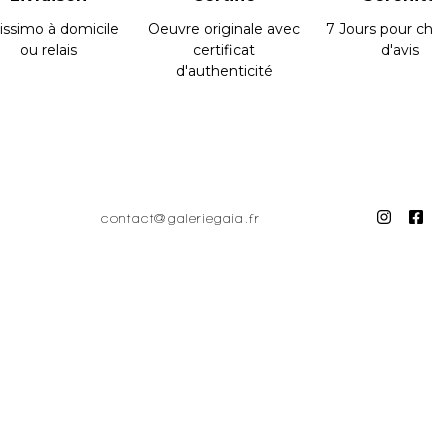
issimo à domicile
Oeuvre originale avec
7 Jours pour cha
ou relais
certificat
d'avis
d'authenticité
contact@galeriegaia.fr
 magnifiquement ouvert la voie, beaucoup d’artistes
 été vraiment séduit par la poétique de l’objet « tout
 n’ont plus d’histoire : il « opère » au chevet de ces
stade de recherche dans les entrailles métalliques le
n impossible défi : exprimer les états d’âme de la
des Arts de Nantes de 1975 à 2011.
on atelier sur rendez-vous. Contactez-moi pour