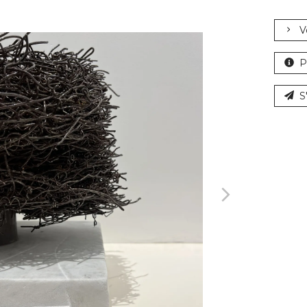
V
P
S