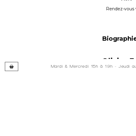
Rendez-vous 
Biographi
Olivier 
Mardi & Mercredi 15h à 19h - Jeudi 
Développé et hébergé par JEDEV
Développé et hébergé par JEDEV
Olivier Frémo
ont succombé a
fait ». Les dé
lambeaux sutur
choix d’un ren
matière.
Vincent Rouss
Pour comprendr
organiser une