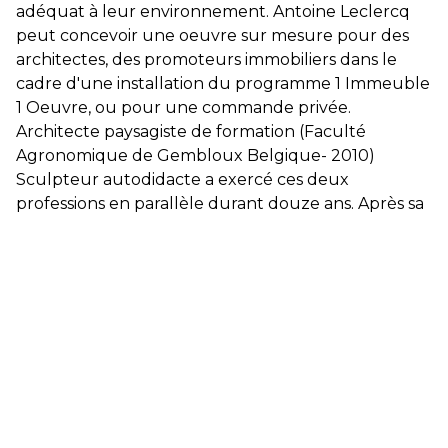
adéquat à leur environnement. Antoine Leclercq
peut concevoir une oeuvre sur mesure pour des
architectes, des promoteurs immobiliers dans le
cadre d'une installation du programme 1 Immeuble
1 Oeuvre, ou pour une commande privée.
Architecte paysagiste de formation (Faculté
Agronomique de Gembloux Belgique- 2010)
Sculpteur autodidacte a exercé ces deux
professions en parallèle durant douze ans. Après sa
première exposition en 2018 aux Jardins d’Aywiers
(Fête des Plantes - Lasne Belgique) il décide de se
consacrer totalement à la sculpture monumentale.
Depuis Antoine Lelcercq a créé des sculptures
monumentales qui sont installées de manière
permanente dans l’espace publique (Mont-Saint-
Guibert et Nivelles Belgique), pour des jardins
privés, ou des commandes sur-mesure.
Antoine Leclercq sculpteur est exposé dans deux
galeries belges en Wallonie et Flandres au Pays-Bas