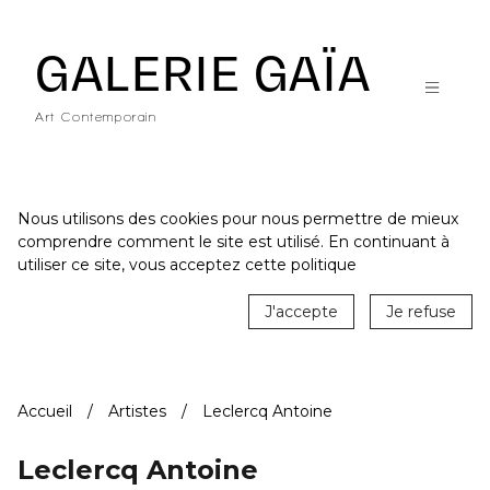
Galerie Gaïa - Galerie d'art contemporain à Nantes
GALERIE GAÏA
Art Contemporain
Nous utilisons des cookies pour nous permettre de mieux
comprendre comment le site est utilisé. En continuant à
ACCUEIL
utiliser ce site, vous acceptez cette politique
CATALOGUE
J'accepte
Je refuse
ARTISTES
ACTUALITÉS
Accueil
Artistes
Leclercq Antoine
LE LIEU
STUDIO
Leclercq Antoine