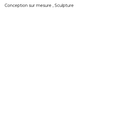
Conception sur mesure , Sculpture
CONGÉS réouverture jeudi 20 Août
Développé et hébergé par JED
Mardi & Mercredi 15h à 19h - Jeudi au Samedi 11h
à 19h
02 40 48 14 91
contact@galeriegaia.fr