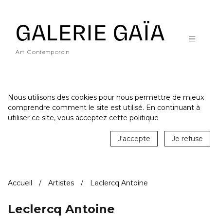
Galerie Gaïa - Galerie d'art contemporain à Nantes
GALERIE GAÏA
Art Contemporain
Nous utilisons des cookies pour nous permettre de mieux
comprendre comment le site est utilisé. En continuant à
ACCUEIL
utiliser ce site, vous acceptez cette politique
CATALOGUE
J'accepte
Je refuse
ARTISTES
ACTUALITÉS
Accueil
Artistes
Leclercq Antoine
LE LIEU
STUDIO
Leclercq Antoine