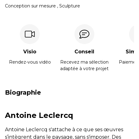
Conception sur mesure , Sculpture
CONGÉS réouverture jeudi 20 Août
Développé et hébergé par JED
Mardi & Mercredi 15h à 19h - Jeudi au Samedi 11h
à 19h
Visio
Conseil
Simpl
02 40 48 14 91
Rendez-vous vidéo
Recevez ma sélection
Paiement
adaptée à votre projet
contact@galeriegaia.fr
Biographie
Antoine Leclercq
Antoine Leclercq s'attache à ce que ses œuvres
s’intègrent dans le paysage, sans s'imposer. Des