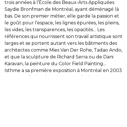
trois années à l’École des Beaux-Arts Appliquées
Saydie Bronfman de Montréal, ayant déménagé là
bas. De son premier métier, elle garde la passion et
le goût pour l’espace, les lignes épurées, les pleins,
les vides, les transparences, les opacités… Les
références qui nourrissent son travail artistique sont
larges et se portent autant vers les bâtiments des
architectes comme Mies Van Der Rohe, Tadao Ando,
et que la sculpture de Richard Serra ou de Dani
Karavan, la peinture du Color Field Painting...
Isthme a sa première exposition à Montréal en 2003
avec une dizaine de peintures et de dessins. Entre
2003 et 2007, elle expose dans plusieurs galeries et
centres d’art montréalais avant de rentrer à Nantes.
Après avoir été sélectionnée plusieurs années dans
les salons parisiens de Garches et Réalités Nouvelles
et de nombreux centres culturels d’art, elle rejoint
en 2018 la galerie nantaise Gaïa, où elle aura son
exposition personnelle en juin-juillet 2019. Isthme