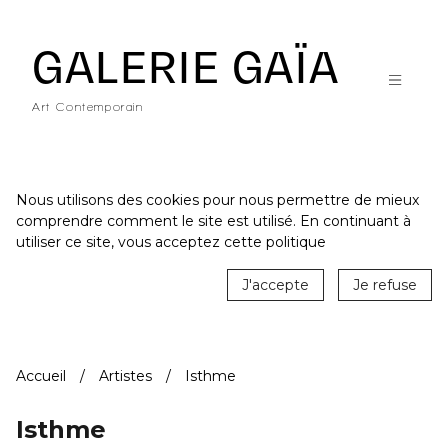
Galerie Gaïa - Galerie d'art contemporain à Nantes
GALERIE GAÏA
Art Contemporain
Nous utilisons des cookies pour nous permettre de mieux
comprendre comment le site est utilisé. En continuant à
ACCUEIL
utiliser ce site, vous acceptez cette politique
CATALOGUE
J'accepte
Je refuse
ARTISTES
ACTUALITÉS
Accueil
Artistes
Isthme
LE LIEU
STUDIO
Isthme