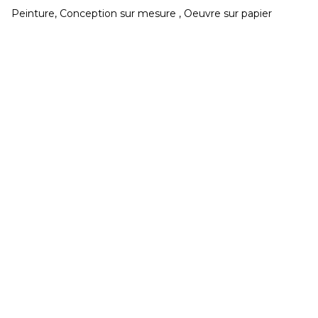
Peinture, Conception sur mesure , Oeuvre sur papier
CONGÉS réouverture jeudi 20 Août
Développé et hébergé par JED
Mardi & Mercredi 15h à 19h - Jeudi au Samedi 11h
à 19h
02 40 48 14 91
contact@galeriegaia.fr