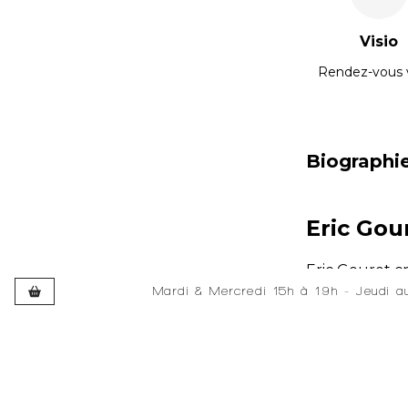
Visio
Rendez-vous 
Biographi
Eric Gou
Eric Gouret cr
dessin et de l’
Mardi & Mercredi 15h à 19h - Jeudi 
Développé et hébergé par JEDEV
Développé et hébergé par JEDEV
et la collect
hypothèses de
«Ma recherche 
cesse de réfl
Collections p