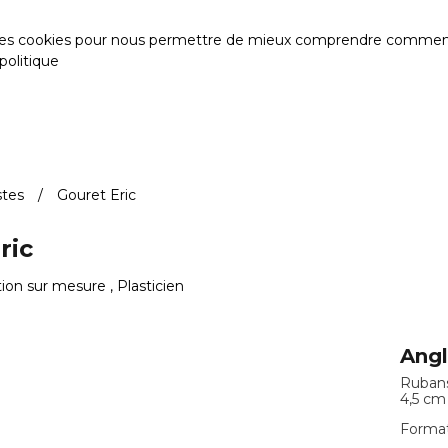
des cookies pour nous permettre de mieux comprendre comment le s
politique
stes
Gouret Eric
ric
ion sur mesure , Plasticien
Angl
Rubans
4,5 cm
Format