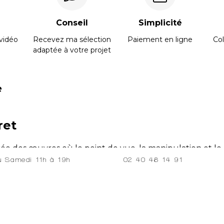
Conseil
Simplicité
vidéo
Recevez ma sélection
Paiement en ligne
Col
adaptée à votre projet
e
ret
ée des œuvres où le point de vue, la manipulation et l
installation est intimement liée à l’univers du jeu. Il en
02 40 48 14 91
au Samedi 11h à 19h
ion. Eric Gouret renouvelle notre approche du monde et
 langages qui adviennent par la forme, la couleur, la ren
passe aujourd’hui de la table à dessin au paysage, le l
échir à ce qui peut faire une ligne, en concordance avec l
ubliques :