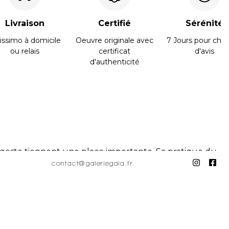
Livraison
Certifié
Sérénité
issimo à domicile
Oeuvre originale avec
7 Jours pour cha
ou relais
certificat
d'avis
d'authenticité
e geste tiennent une place importante. Sa pratique du
tretient une sorte de fascination pour la couleur, le motif
contact@galeriegaia.fr
 du quotidien en reformulant sans cesse des
contre ou la collaboration avec l’autre.
ong des chemins et des lieux rencontrés, en n’ayant de
es espaces dans lesquels elle se déploie.»