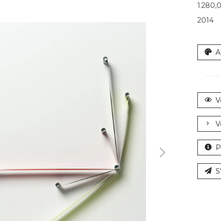
1 280,
2014
A
V
V
P
S