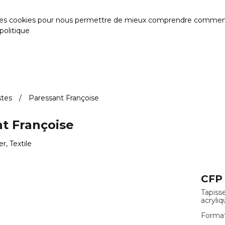
des cookies pour nous permettre de mieux comprendre comment le s
politique
stes
Paressant Françoise
t Françoise
r, Textile
CFP
Tapisse
acryli
Format