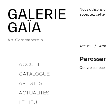
Galerie Gaïa - Galerie d'art contemporain à Nantes
GALERIE
Nous utilisons 
acceptez cette 
GAÏA
Art Contemporain
Accueil
Arti
Paressan
ACCUEIL
Oeuvre sur papie
CATALOGUE
ARTISTES
ACTUALITÉS
LE LIEU