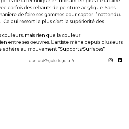
 poids de la technique en utilisant en plus de la laine
vec parfois des rehauts de peinture acrylique. Sans
manière de faire ses gammes pour capter l’inattendu.
 Ce qui ressort le plus c’est la supériorité des
es couleurs, mais rien que la couleur !
ien entre ses oeuvres. L'artiste mène depuis plusieurs
, elle adhère au mouvement "Supports/Surfaces".
contact@galeriegaia.fr
art of tapestry, she maintained a very classical style
riment with forms beyond traditional tapestry.
riptych painted by Joan Miró (blue background, black
se Tapestry in Angers, along with The Lady and the