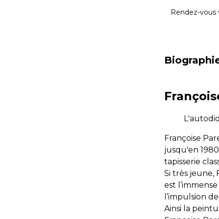
Rendez-vous 
Biographi
François
L'autodid
Françoise Pare
jusqu'en 1980.
tapisserie clas
Si très jeune,
est l’immense 
l’impulsion de
Ainsi la peint