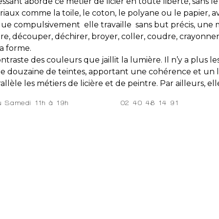
ssant aborde ce métier de licier en toute liberté, sans le
iaux comme la toile, le coton, le polyane ou le papier, a
que compulsivement elle travaille sans but précis, une 
re, découper, déchirer, broyer, coller, coudre, crayonner.
a forme.
ntraste des couleurs que jaillit la lumière. Il n’y a plus l
une douzaine de teintes, apportant une cohérence et un l
llèle les métiers de licière et de peintre. Par ailleurs
02 40 48 14 91
au Samedi 11h à 19h
taught tapestry artist
ssant-Tual was born in Nantes in 1944. Self-taught in the 
e then took a break of around ten years in order to expe
çoise was deeply impressed at a young age by a large t
 lines), it was the immense tapestry of the The Apocalyp