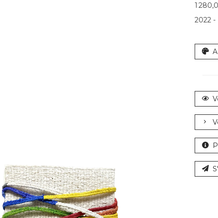
1 280,
2022 - 
A
V
V
P
S