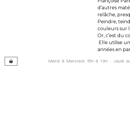
Françoise Pare
d’autres matér
relâche, pres
Peindre, teind
couleurs sur l
Or, c’est du co
Elle utilise 
années en para
Mardi & Mercredi 15h à 19h - Jeudi 
Développé et hébergé par JEDEV
Développé et hébergé par JEDEV
The self-
Françoise Pare
until 1980. Sh
Although Fran
dots, and red