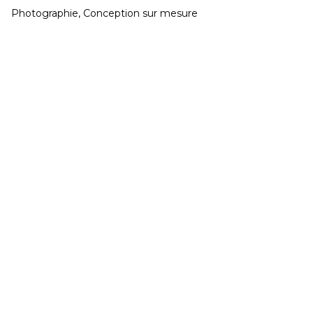
Photographie, Conception sur mesure
CONGÉS réouverture jeudi 20 Août
Développé et hébergé par JED
Mardi & Mercredi 15h à 19h - Jeudi au Samedi 11h
à 19h
02 40 48 14 91
contact@galeriegaia.fr