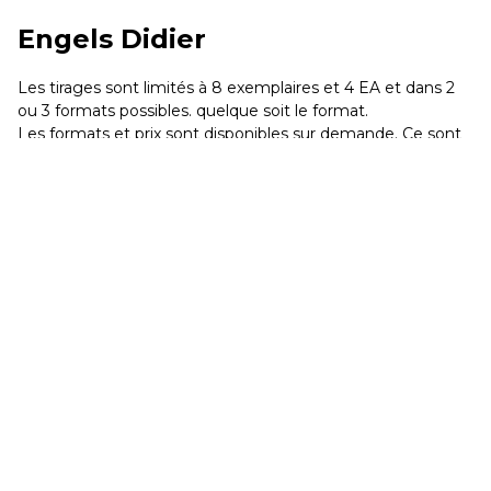
Engels Didier
Les tirages sont limités à 8 exemplaires et 4 EA et dans 2
ou 3 formats possibles. quelque soit le format.
Les formats et prix sont disponibles sur demande. Ce sont
des tirages papiers sous epoxy encadrés dans une caisse
américaine en bois.
Visionner le Film
La passion de Didier Engels pour les ports et les docks à
travers l'Europe l'a amené à donner une expression
photographique à ce monde, tout en conservant son œil
pour la matière, héritage de sa formation textile.
L'une des principales caractéristiques du travail de Didier
Engels sur les quais et les conteneurs est de détourner des
visuels essentiellement graphiques et colorés, afin de leur
donner une dimension plus artistique. Pour ce faire, Didier
Engels supprime tous les éléments périphériques autres
que le sujet lui-même.