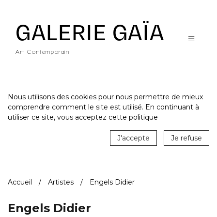
Galerie Gaïa - Galerie d'art contemporain à Nantes
GALERIE GAÏA
Art Contemporain
Nous utilisons des cookies pour nous permettre de mieux
comprendre comment le site est utilisé. En continuant à
ACCUEIL
utiliser ce site, vous acceptez cette politique
CATALOGUE
J'accepte
Je refuse
ARTISTES
ACTUALITÉS
Accueil
Artistes
Engels Didier
LE LIEU
STUDIO
Engels Didier