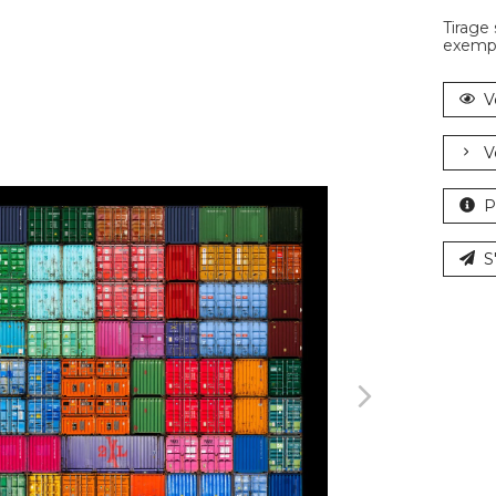
Tirage
exempl
V
V
P
S