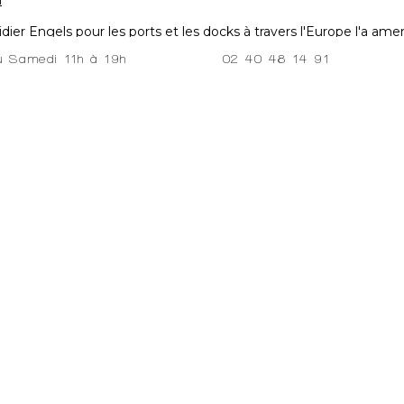
m
idier Engels pour les ports et les docks à travers l'Europe l'a 
n œil pour la matière, héritage de sa formation textile.
02 40 48 14 91
au Samedi 11h à 19h
pales caractéristiques du travail de Didier Engels sur les quais e
lorés, afin de leur donner une dimension plus artistique. Pour c
ujet lui-même.
t", ou le cadrage particulier des conteneurs en post-production,
incipal.L'œil sera d'abord attiré par les couleurs, les alignemen
ports and their surroundings has led him to give photographic expr
is textile background.One of the main features of his work on quays
ured, in order to give them a more artistic dimension. He does t
containers are the focal point of his attention, and he trains hi
 at art fairs and galleries that represent him in Europe and the U
 or particular framing of the containers in post-production, enhan
.The eye will be drawn first by the colours, the alignments and 
e the underlying element, namely, the container or boat hull..