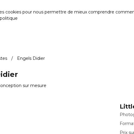
des cookies pour nous permettre de mieux comprendre comment le s
politique
stes
Engels Didier
idier
Conception sur mesure
Litt
Photog
Format 
Prix s