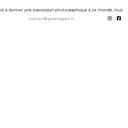
amené à donner une expression photographique à ce monde, tout
contact@galeriegaia.fr
t les conteneurs est de détourner des visuels essentiellement
e faire, Didier Engels supprime tous les éléments périphériques
 met en valeur le graphisme existant et positionne le sujet
ts et le caractère graphique de l'image.
ession to that world, while retaining his eye for material that
 and containers is to divert visuals that are essentially
his by removing all peripheral elements other than the
s camera mainly on these subjects. His work has been exhibited
nited States.
ces the existing graphic design and positions the subject as
the graphic nature of the image. It is only afterwards that the