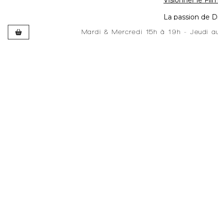
Visionner le Fil
La passion de D
en conservant so
Mardi & Mercredi 15h à 19h - Jeudi 
Développé et hébergé par JEDEV
Développé et hébergé par JEDEV
L'une des princi
graphiques et co
autres que le s
Le "détournemen
comme élément pr
His passion for 
is a legacy of h
graphic and colo
subject itself.
Cargo hulls and 
to great acclaim
The ‘diversion’,
the main element
eye will perceiv