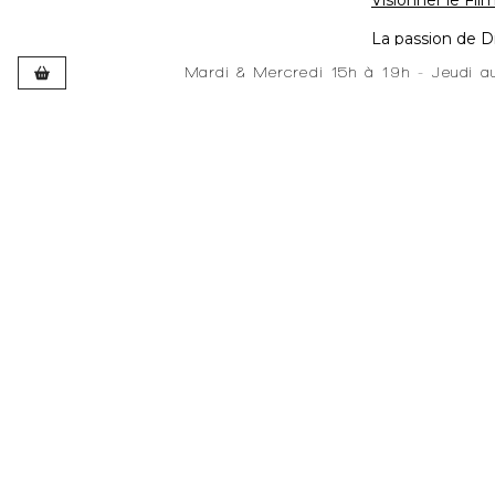
Visionner le Fil
La passion de D
en conservant so
Mardi & Mercredi 15h à 19h - Jeudi 
Développé et hébergé par JEDEV
Développé et hébergé par JEDEV
L'une des princi
graphiques et co
autres que le s
Le "détournemen
comme élément pr
His passion for 
is a legacy of h
graphic and colo
subject itself.
Cargo hulls and 
to great acclaim
The ‘diversion’,
the main element
eye will perceiv