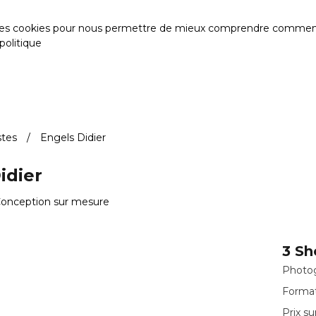
des cookies pour nous permettre de mieux comprendre comment le s
politique
stes
Engels Didier
idier
Conception sur mesure
3 Sh
Photog
Format
Prix s