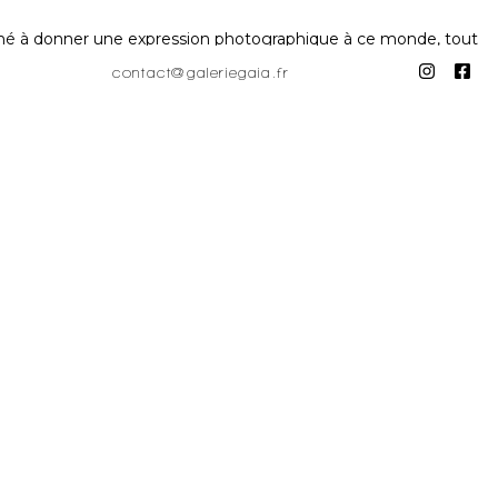
amené à donner une expression photographique à ce monde, tout
contact@galeriegaia.fr
t les conteneurs est de détourner des visuels essentiellement
e faire, Didier Engels supprime tous les éléments périphériques
 met en valeur le graphisme existant et positionne le sujet
ts et le caractère graphique de l'image.
ession to that world, while retaining his eye for material that
 and containers is to divert visuals that are essentially
his by removing all peripheral elements other than the
s camera mainly on these subjects. His work has been exhibited
nited States.
ces the existing graphic design and positions the subject as
the graphic nature of the image. It is only afterwards that the