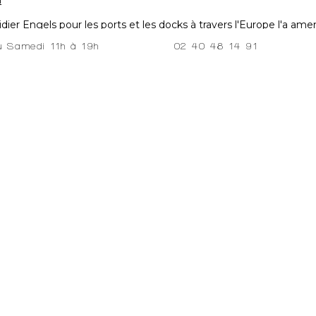
m
idier Engels pour les ports et les docks à travers l'Europe l'a 
n œil pour la matière, héritage de sa formation textile.
02 40 48 14 91
au Samedi 11h à 19h
pales caractéristiques du travail de Didier Engels sur les quais e
lorés, afin de leur donner une dimension plus artistique. Pour c
ujet lui-même.
t", ou le cadrage particulier des conteneurs en post-production,
incipal.L'œil sera d'abord attiré par les couleurs, les alignemen
ports and their surroundings has led him to give photographic expr
is textile background.One of the main features of his work on quays
ured, in order to give them a more artistic dimension. He does t
containers are the focal point of his attention, and he trains hi
 at art fairs and galleries that represent him in Europe and the U
 or particular framing of the containers in post-production, enhan
.The eye will be drawn first by the colours, the alignments and 
e the underlying element, namely, the container or boat hull..