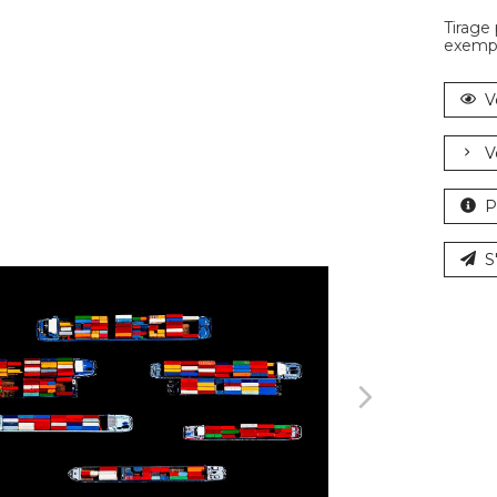
Tirage
exempl
V
V
P
S