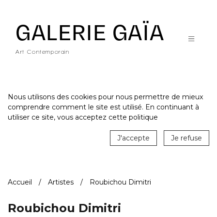
Galerie Gaïa - Galerie d'art contemporain à Nantes
GALERIE GAÏA
Art Contemporain
Nous utilisons des cookies pour nous permettre de mieux
comprendre comment le site est utilisé. En continuant à
ACCUEIL
utiliser ce site, vous acceptez cette politique
CATALOGUE
J'accepte
Je refuse
ARTISTES
ACTUALITÉS
Accueil
Artistes
Roubichou Dimitri
LE LIEU
STUDIO
Roubichou Dimitri