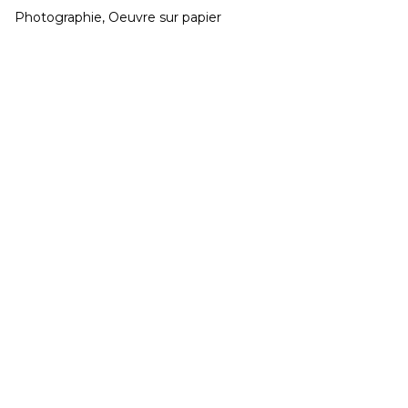
Photographie, Oeuvre sur papier
CONGÉS réouverture jeudi 20 Août
Développé et hébergé par JED
Mardi & Mercredi 15h à 19h - Jeudi au Samedi 11h
à 19h
02 40 48 14 91
contact@galeriegaia.fr