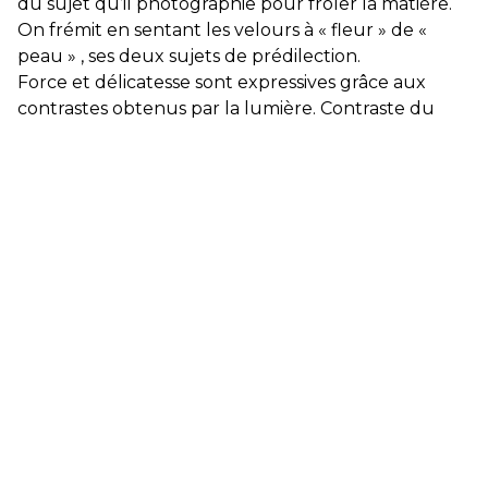
du sujet qu’il photographie pour frôler la matière.
On frémit en sentant les velours à « fleur » de «
peau » , ses deux sujets de prédilection.
Force et délicatesse sont expressives grâce aux
contrastes obtenus par la lumière. Contraste du
noir qui sublime les blancs, flamboyance des
couleurs qui irradie le sujet, nous voilà rendu à
plisser des yeux et à nous concentrer sur l’œuvre.
Et puis la magie opère et Dimitri Roubichou
s’impose car on lâche tout, saisit par la seule et
essentielle sensation. La beauté !
Elisabeth Givre, Galerie Gaïa
Le travail photographique de Dimitri Roubichou
explore la matière naturelle en jouant avec les
tensions entre figuration et abstraction, ombre et
lumière, absence et présence, force et délicatesse.
À travers son objectif, il cherche à révéler les
nuances, les textures et les formes du monde