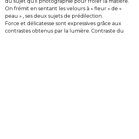
du sujet qu’il photographie pour frôler la matière.
On frémit en sentant les velours à « fleur » de «
peau » , ses deux sujets de prédilection.
Force et délicatesse sont expressives grâce aux
contrastes obtenus par la lumière. Contraste du
noir qui sublime les blancs, flamboyance des
couleurs qui irradie le sujet, nous voilà rendu à
plisser des yeux et à nous concentrer sur l’œuvre.
Et puis la magie opère et Dimitri Roubichou
s’impose car on lâche tout, saisit par la seule et
essentielle sensation. La beauté !
Elisabeth Givre, Galerie Gaïa
Le travail photographique de Dimitri Roubichou
explore la matière naturelle en jouant avec les
tensions entre figuration et abstraction, ombre et
lumière, absence et présence, force et délicatesse.
À travers son objectif, il cherche à révéler les
nuances, les textures et les formes du monde