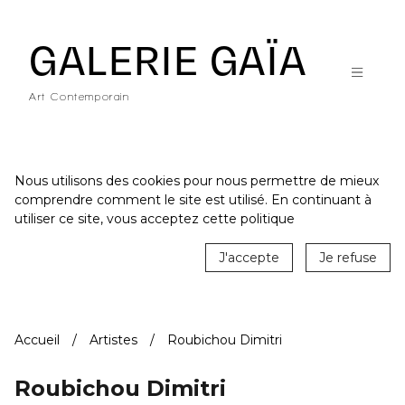
Galerie Gaïa - Galerie d'art contemporain à Nantes
GALERIE GAÏA
Art Contemporain
Nous utilisons des cookies pour nous permettre de mieux
comprendre comment le site est utilisé. En continuant à
ACCUEIL
utiliser ce site, vous acceptez cette politique
CATALOGUE
J'accepte
Je refuse
ARTISTES
ACTUALITÉS
Accueil
Artistes
Roubichou Dimitri
LE LIEU
STUDIO
Roubichou Dimitri