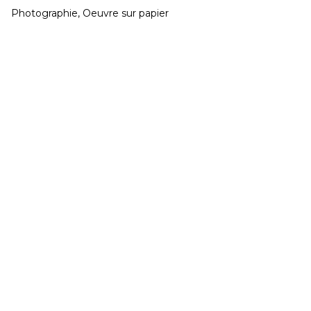
Photographie, Oeuvre sur papier
CONGÉS réouverture jeudi 20 Août
Développé et hébergé par JED
Mardi & Mercredi 15h à 19h - Jeudi au Samedi 11h
à 19h
02 40 48 14 91
contact@galeriegaia.fr