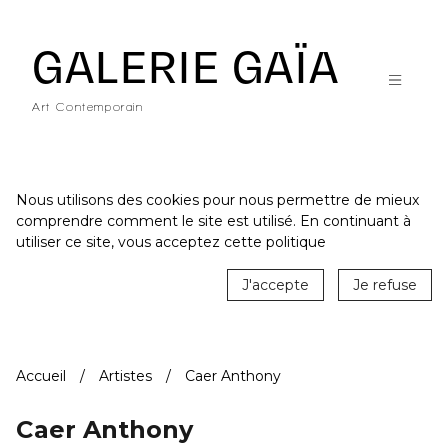
Galerie Gaïa - Galerie d'art contemporain à Nantes
GALERIE GAÏA
Art Contemporain
Nous utilisons des cookies pour nous permettre de mieux
comprendre comment le site est utilisé. En continuant à
ACCUEIL
utiliser ce site, vous acceptez cette politique
CATALOGUE
J'accepte
Je refuse
ARTISTES
ACTUALITÉS
Accueil
Artistes
Caer Anthony
LE LIEU
STUDIO
Caer Anthony